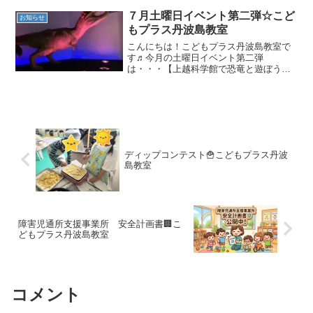
７月土曜日イベント第二弾☆こど
お知らせ
もプラス丹波島教室
こんにちは！こどもプラス丹波島教室で
す♬今月の土曜日イベント第二弾
は・・・【上越科学館で恐竜と遊ぼう＆
アイスを食べよう】でした(^^♪みんなで
上越に出発！
ディップコンテスト🍟こどもプラス丹波
島教室
障害児通所支援事業所 安全計画書🏢こ
どもプラス丹波島教室
コメント