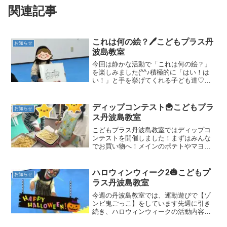
関連記事
これは何の絵？🖊️こどもプラス丹
お知らせ
波島教室
今回は静かな活動で「これは何の絵？」
を楽しみました(^^♪積極的に「はい！は
い！」と手を挙げてくれる子ども達♡み
んなの前で緊張しながらも引いたお題を
描き上げます！時間は10秒しかありませ
ん！
ディップコンテスト🍟こどもプラ
お知らせ
ス丹波島教室
こどもプラス丹波島教室ではディップコ
ンテストを開催しました！まずはみんな
でお買い物へ！メインのポテトやマヨネ
ーズなどのソース類、変わり種の生クリ
ームやチョコソースなど…！！沢山買っ
てきました！
ハロウィンウィーク2🎃こどもプ
お知らせ
ラス丹波島教室
今週の丹波島教室では、運動遊びで【ゾ
ンビ鬼ごっこ】をしています先週に引き
続き、ハロウィンウィークの活動内容と
なっています