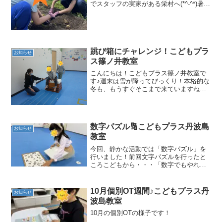
でスタッフの実家がある栄村へ(*^-^*)暑い
中ではありましたが、熱中症対策をしっ
かりして、いざ畑へgo！苗を抜き、土を
掘っていくとゴロゴロと大きなジャガイ
モが～✨最...
跳び箱にチャレンジ！こどもプラ
お知らせ
ス篠ノ井教室
こんにちは！こどもプラス篠ノ井教室で
す♪週末は雪が降ってびっくり！本格的な
冬も、もうすぐそこまで来ていますね💦
先週は跳び箱で遊びましたよ♪お尻を乗せ
て腰をかけるところからスタートした
り…飛行機のように高くジャンプした
り…♪楽しく取り組めるこ...
数字パズル🔢こどもプラス丹波島
お知らせ
教室
今回、静かな活動では「数字パズル」を
行いました！前回文字パズルを行ったと
ころこどもから・・・「数字でもやれば
楽しそうじゃん！！」とのアイデア
が！！発展させる力がみられ、職員もび
っくりです！早急に用意をし、いざ実
10月個別OT週間♪こどもプラス丹
お知らせ
践！
波島教室
10月の個別OTの様子です！