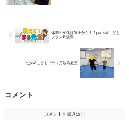
体調の変化は気圧から！？part3⛅こども
プラス丹波島
七夕🌠こどもプラス丹波島教室
コメント
コメントを書き込む