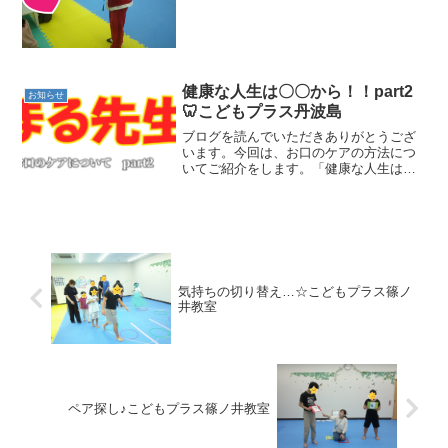
きてくれました❤サンタさんがおやつを
配ってくれて、みんな嬉しそう♪いつも明
るくてユーモアあふれるI君。サンタさん
役を快く引き受けて...
健康な人生は〇〇から！！part2
お知らせ
🦷こどもプラス丹波島
ブログを読んでいただきありがとうござ
います。今回は、お口のケアの方法につ
いてご紹介をします。「健康な人生は〇
〇から！！part１」では、「お口のケア」
意識についてお伝えしております。part1
を読むことで、よりケアの大切さがわか
りやすいかと思います♪
気持ちの切り替え…☆こどもプラス篠ノ
井教室
ペア探し♪こどもプラス篠ノ井教室