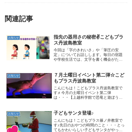
関連記事
指先の器用さの秘密✌こどもプラ
お知らせ
ス丹波島教室
今回は「字のきれいさ」や「筆圧の安
定」についてお話しします。毎日の宿題
や学校生活では、文字を書く機会がたく
さんありますね。ついつい「手の使い
方」や「鉛筆の持ち方」に注目しがちで
すが、実は“指先の器用さ”は発達の最終段
７月土曜日イベント第二弾☆こど
お知らせ
階とも言われており、その前に大切なス
もプラス丹波島教室
テップがあります。
こんにちは！こどもプラス丹波島教室で
す♬今月の土曜日イベント第二弾
は・・・【上越科学館で恐竜と遊ぼう＆
アイスを食べよう】でした(^^♪みんなで
上越に出発！
子どもサンタ登場♪
お知らせ
こんにちは！こどもプラス篠ノ井教室で
す♪先日のおやつの時間のこと・・・とっ
てもかわいらしい子どもサンタがやって