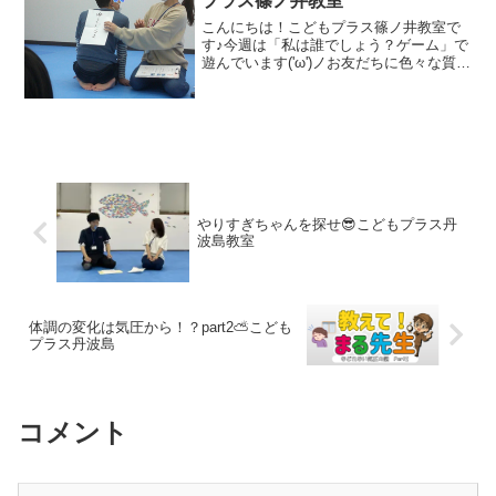
プラス篠ノ井教室
こんにちは！こどもプラス篠ノ井教室で
す♪今週は「私は誰でしょう？ゲーム」で
遊んでいます('ω')ノお友だちに色々な質問
をしながら、自分の背中に貼られている
お題を当てます！ 「これは食べ物です
か？」「これはどのくらいの大きさです
か？」等々・・...
やりすぎちゃんを探せ😎こどもプラス丹
波島教室
体調の変化は気圧から！？part2⛅こども
プラス丹波島
コメント