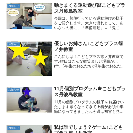
動きまくる運動遊び👯こどもプラ
お知らせ
ス丹波島教室
今回は、普段行っている運動遊びの様子
をご紹介します。大きな流れとして、あ
いさつの後に、「準備運動」→「鬼ごっ
こ」→「サーキット」→「だるまさんが
転んだ」を取り入れています。
優しいお姉さん♪こどもプラス篠
お知らせ
ノ井教室
こんにちは！こどもプラス篠ノ井教室で
す♪昨日はこんな微笑ましい場面が…
(^^）6年生のお友だちが1年生のお友だち
に宿題を教えてあげています。思春期、
反抗期…多感な時期の子どもたちも多い
ですが、子ども同士の関りから成長が見
られるのも、異年齢の...
11月個別プログラム🍁こどもプラ
お知らせ
ス丹波島教室
11月の個別プログラムの様子をお届けい
たします寒くなってきて上着が必須の季
節になってきましたね今週は初雪も見ら
れました室内に入った時や、運動して暑
くなった時、その上着はどうなっていま
すか？？
私は誰でしょう？ゲーム♪こども
お知らせ