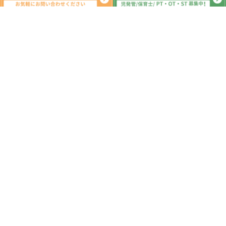
新着記事
楽しく燃える遊び😊こどもプラス丹波
島教室
2026.07.02
障害児通所支援事業所 安全計画書🏢
こどもプラス丹波島教室
2026.06.30